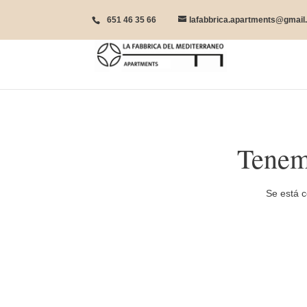
651 46 35 66
lafabbrica.apartments@gmail
Tenem
Se está c